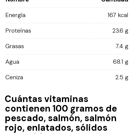
Energía
167 kcal
Proteínas
23.6 g
Grasas
7.4 g
Agua
68.1 g
Ceniza
2.5 g
Cuántas vitaminas
contienen 100 gramos de
pescado, salmón, salmón
rojo, enlatados, sólidos