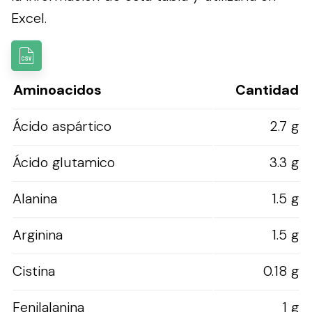
Excel.
Aminoacidos
Cantidad
Ácido aspártico
2.7 g
Ácido glutamico
3.3 g
Alanina
1.5 g
Arginina
1.5 g
Cistina
0.18 g
Fenilalanina
1 g