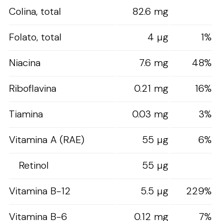
Colina, total
82.6 mg
Folato, total
4 µg
1%
Niacina
7.6 mg
48%
Riboflavina
0.21 mg
16%
Tiamina
0.03 mg
3%
Vitamina A (RAE)
55 µg
6%
Retinol
55 µg
Vitamina B-12
5.5 µg
229%
Vitamina B-6
0.12 mg
7%