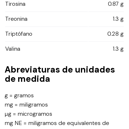
Tirosina
0.87 g
Treonina
1.3 g
Triptófano
0.28 g
Valina
1.3 g
Abreviaturas de unidades
de medida
g = gramos
mg = miligramos
µg = microgramos
mg NE = miligramos de equivalentes de