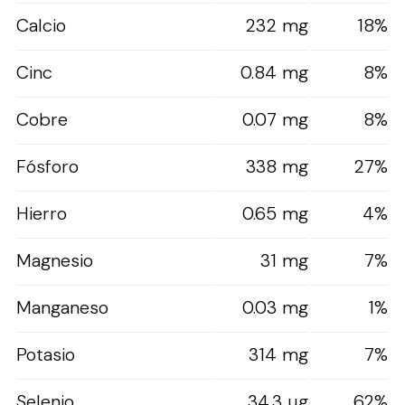
Calcio
232 mg
18%
Cinc
0.84 mg
8%
Cobre
0.07 mg
8%
Fósforo
338 mg
27%
Hierro
0.65 mg
4%
Magnesio
31 mg
7%
Manganeso
0.03 mg
1%
Potasio
314 mg
7%
Selenio
34.3 µg
62%