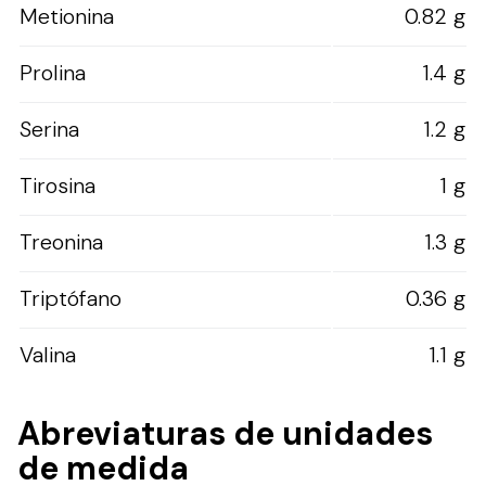
Metionina
0.82 g
Prolina
1.4 g
Serina
1.2 g
Tirosina
1 g
Treonina
1.3 g
Triptófano
0.36 g
Valina
1.1 g
Abreviaturas de unidades
de medida