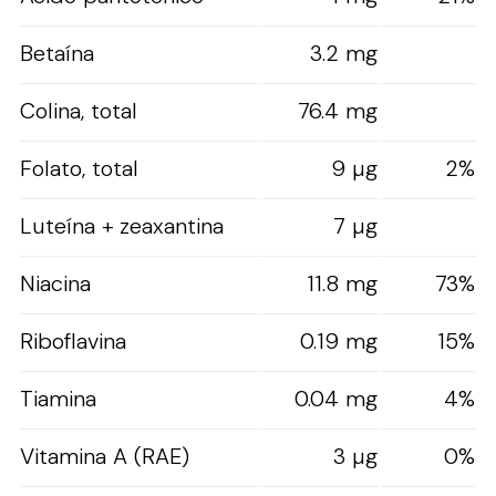
Betaína
3.2 mg
Colina, total
76.4 mg
Folato, total
9 µg
2%
Luteína + zeaxantina
7 µg
Niacina
11.8 mg
73%
Riboflavina
0.19 mg
15%
Tiamina
0.04 mg
4%
Vitamina A (RAE)
3 µg
0%