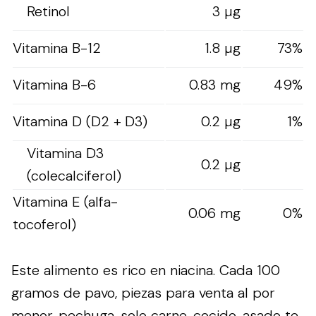
Retinol
3 µg
Vitamina B-12
1.8 µg
73%
Vitamina B-6
0.83 mg
49%
Vitamina D (D2 + D3)
0.2 µg
1%
Vitamina D3
0.2 µg
(colecalciferol)
Vitamina E (alfa-
0.06 mg
0%
tocoferol)
Este alimento es rico en niacina. Cada 100
gramos de pavo, piezas para venta al por
menor, pechuga, solo carne, cocido, asado te