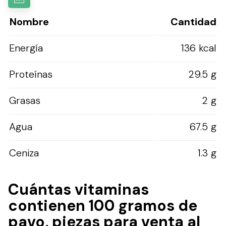
Nombre
Cantidad
Energía
136 kcal
Proteínas
29.5 g
Grasas
2 g
Agua
67.5 g
Ceniza
1.3 g
Cuántas vitaminas
contienen 100 gramos de
pavo, piezas para venta al