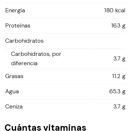
Energía
180 kcal
Proteínas
16.3 g
Carbohidratos
Carbohidratos, por
3.7 g
diferencia
Grasas
11.2 g
Agua
65.3 g
Ceniza
3.7 g
Cuántas vitaminas