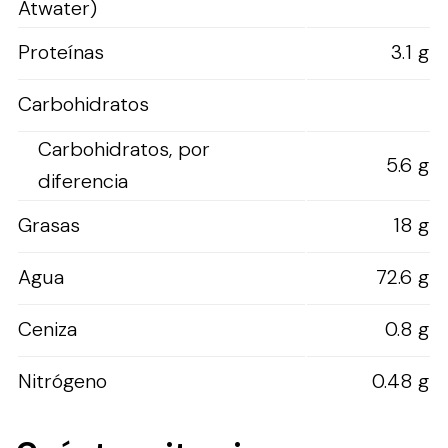
Atwater)
Proteínas
3.1 g
Carbohidratos
Carbohidratos, por
5.6 g
diferencia
Grasas
18 g
Agua
72.6 g
Ceniza
0.8 g
Nitrógeno
0.48 g