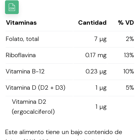
Vitaminas
Cantidad
% VD
Folato, total
7 µg
2%
Riboflavina
0.17 mg
13%
Vitamina B-12
0.23 µg
10%
Vitamina D (D2 + D3)
1 µg
5%
Vitamina D2
1 µg
(ergocalciferol)
Este alimento tiene un bajo contenido de