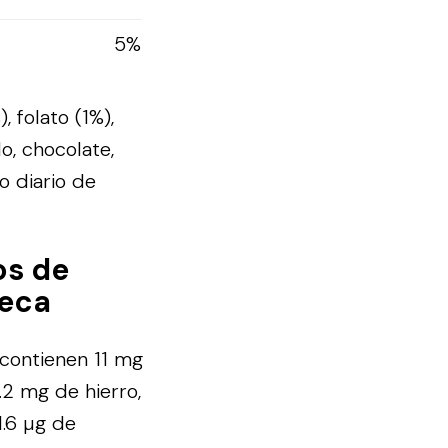
5%
, folato (1%),
o, chocolate,
 diario de
os de
seca
contienen 11 mg
.2 mg de hierro,
.6 µg de