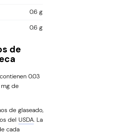
0.6 g
0.6 g
os de
seca
contienen 0.03
3 mg de
mos de glaseado,
tos del
USDA
. La
de cada