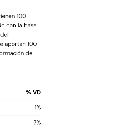
tienen 100
do con la base
 del
te aportan 100
formación de
% VD
1%
7%