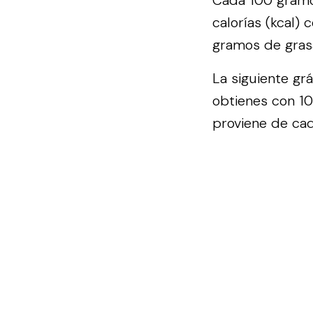
Cada 100 gramo
calorías (kcal)
gramos de gras
La siguiente gr
obtienes con 1
proviene de cad