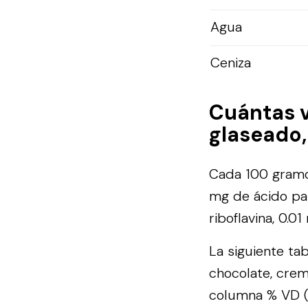
Agua
Ceniza
Cuántas 
glaseado,
Cada 100 gramo
mg de ácido pan
riboflavina, 0.0
La siguiente ta
chocolate, cre
columna % VD (V