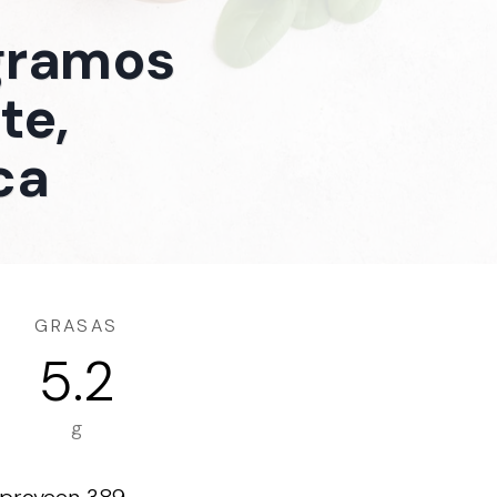
 gramos
te,
ca
GRASAS
5.2
g