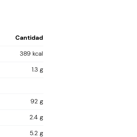
Cantidad
389 kcal
1.3 g
92 g
2.4 g
5.2 g