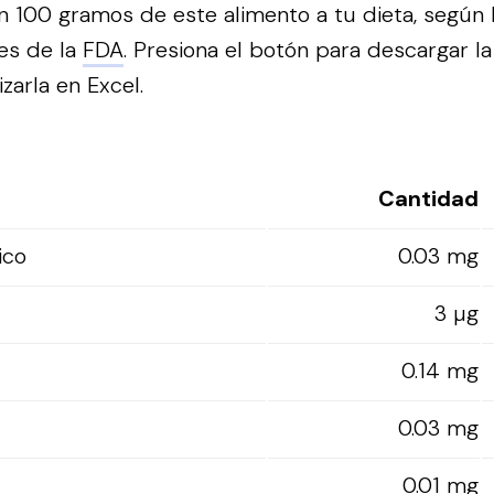
n 100 gramos de este alimento a tu dieta, según 
es de la
FDA
.
Presiona el botón para descargar la
izarla en Excel.
Cantidad
ico
0.03 mg
3 µg
0.14 mg
0.03 mg
0.01 mg