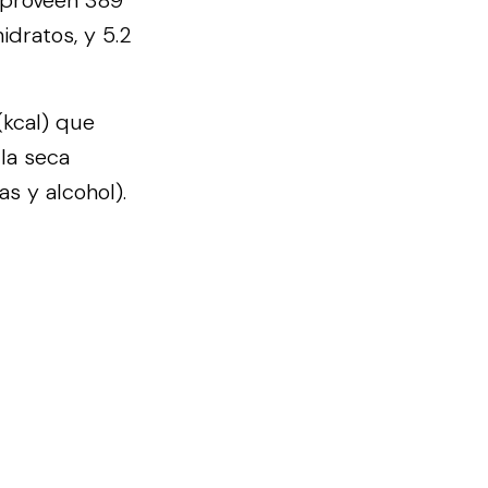
 proveen 389
idratos, y 5.2
(kcal) que
la seca
s y alcohol).