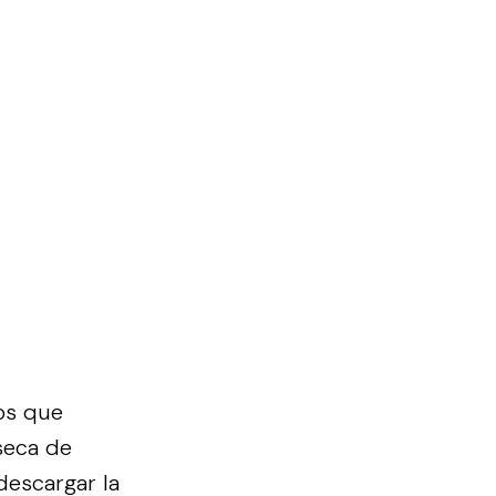
os que
seca de
descargar la