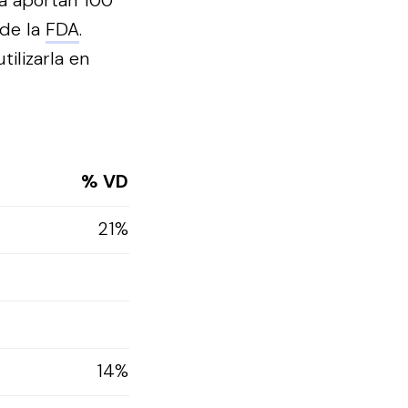
na aportan 100
 de la
FDA
.
ilizarla en
% VD
21%
14%