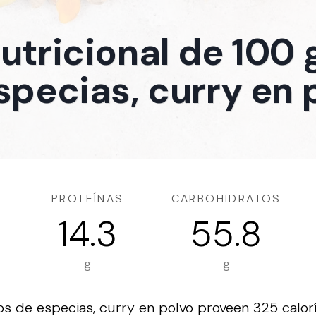
nutricional de 100
specias, curry en 
PROTEÍNAS
CARBOHIDRATOS
14.3
55.8
g
g
 de especias, curry en polvo proveen 325 calorí