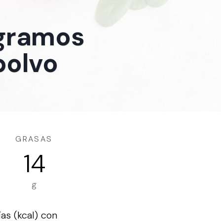
 gramos
polvo
GRASAS
14
g
as (kcal) con