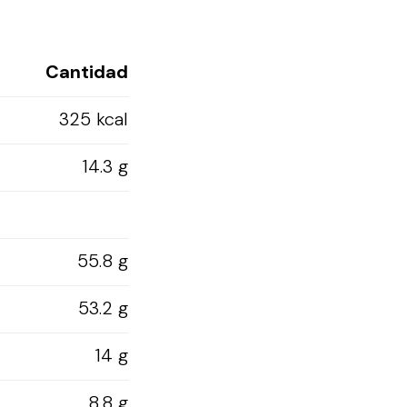
Cantidad
325 kcal
14.3 g
55.8 g
53.2 g
14 g
8.8 g