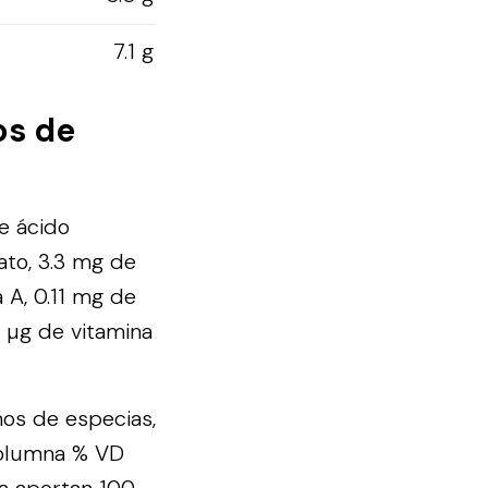
7.1 g
os de
e ácido
ato, 3.3 mg de
a A, 0.11 mg de
8 µg de vitamina
mos de especias,
columna % VD