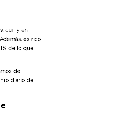
s, curry en
 Además, es rico
21% de lo que
ramos de
nto diario de
de