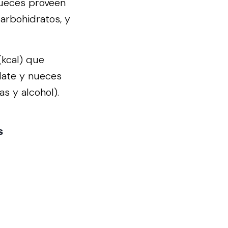
nueces proveen
carbohidratos, y
(kcal) que
late y nueces
s y alcohol).