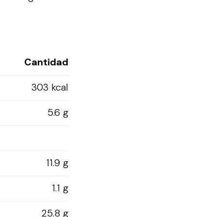
Cantidad
303 kcal
5.6 g
11.9 g
1.1 g
25.8 g