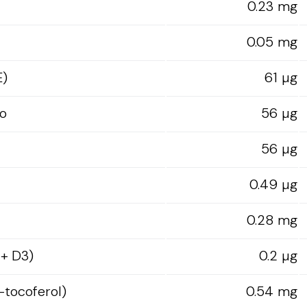
0.23 mg
0.05 mg
E)
61 µg
o
56 µg
56 µg
0.49 µg
0.28 mg
 + D3)
0.2 µg
-tocoferol)
0.54 mg