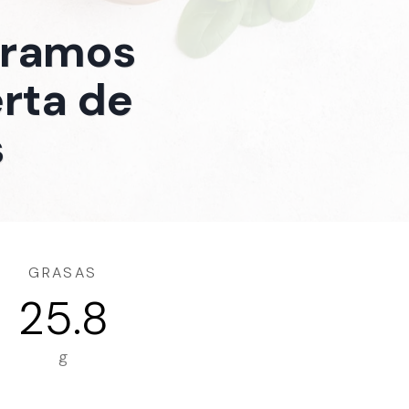
 gramos
erta de
s
GRASAS
25.8
g