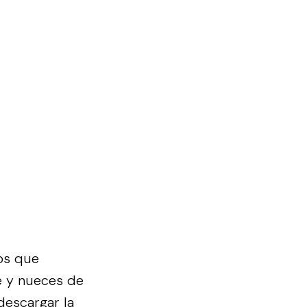
os que
e y nueces de
descargar la