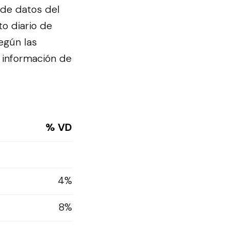
 de datos del
to diario de
egún las
 información de
% VD
4%
8%