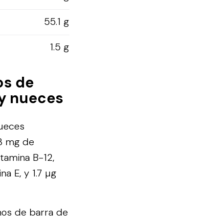
55.1 g
1.5 g
os de
 y nueces
nueces
23 mg de
itamina B-12,
a E, y 1.7 µg
mos de barra de