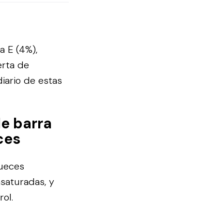
a E (4%),
erta de
iario de estas
e barra
ces
nueces
nsaturadas, y
ol.