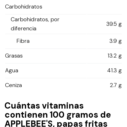
Carbohidratos
Carbohidratos, por
39.5 g
diferencia
Fibra
3.9 g
Grasas
13.2 g
Agua
41.3 g
Ceniza
2.7 g
Cuántas vitaminas
contienen 100 gramos de
APPLEBEE'S, papas fritas