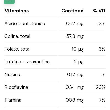
Vitaminas
Cantidad
% VD
Ácido pantoténico
0.62 mg
12%
Colina, total
57.8 mg
Folato, total
10 µg
3%
Luteína + zeaxantina
2 µg
Niacina
0.17 mg
1%
Riboflavina
0.34 mg
26%
Tiamina
0.08 mg
7%