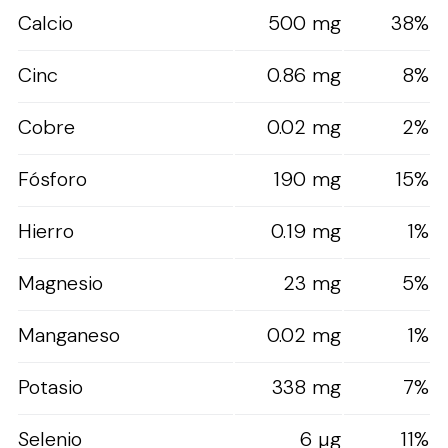
Calcio
500 mg
38%
Cinc
0.86 mg
8%
Cobre
0.02 mg
2%
Fósforo
190 mg
15%
Hierro
0.19 mg
1%
Magnesio
23 mg
5%
Manganeso
0.02 mg
1%
Potasio
338 mg
7%
Selenio
6 µg
11%