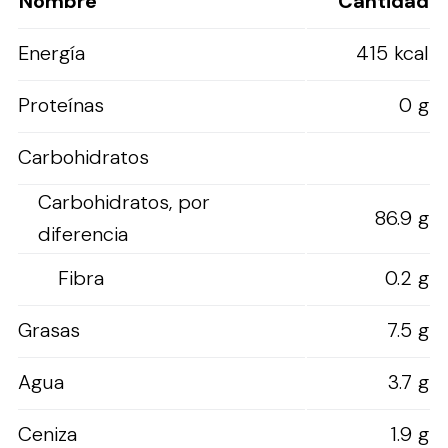
Nombre
Cantidad
Energía
415 kcal
Proteínas
0 g
Carbohidratos
Carbohidratos, por
86.9 g
diferencia
Fibra
0.2 g
Grasas
7.5 g
Agua
3.7 g
Ceniza
1.9 g