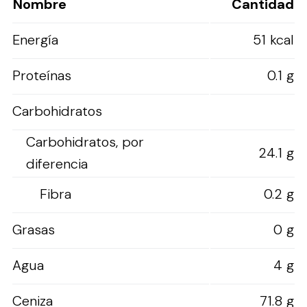
Nombre
Cantidad
Energía
51 kcal
Proteínas
0.1 g
Carbohidratos
Carbohidratos, por
24.1 g
diferencia
Fibra
0.2 g
Grasas
0 g
Agua
4 g
Ceniza
71.8 g