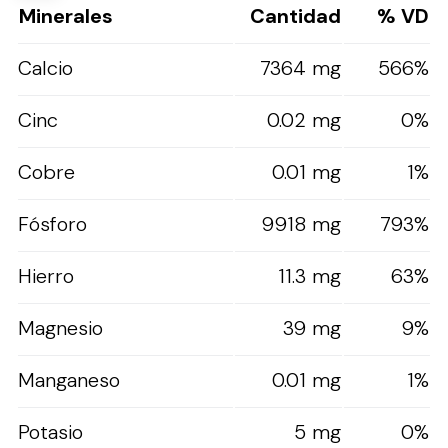
Minerales
Cantidad
% VD
Calcio
7364 mg
566%
Cinc
0.02 mg
0%
Cobre
0.01 mg
1%
Fósforo
9918 mg
793%
Hierro
11.3 mg
63%
Magnesio
39 mg
9%
Manganeso
0.01 mg
1%
Potasio
5 mg
0%