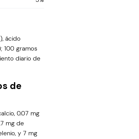
), ácido
%); 100 gramos
ento diario de
os de
alcio, 0.07 mg
5.7 mg de
lenio, y 7 mg