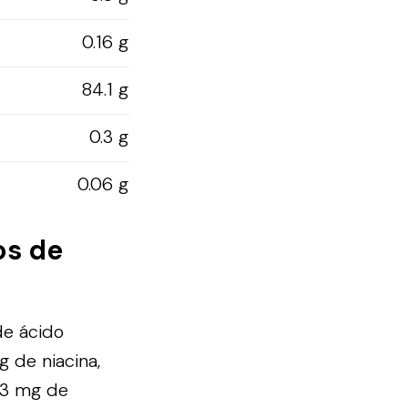
0.16 g
84.1 g
0.3 g
0.06 g
os de
de ácido
g de niacina,
.03 mg de