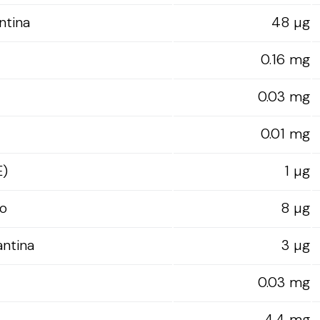
ntina
48 µg
0.16 mg
0.03 mg
0.01 mg
E)
1 µg
o
8 µg
antina
3 µg
0.03 mg
4.4 mg