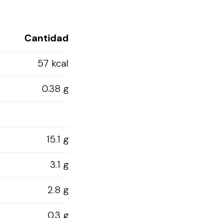
Cantidad
57 kcal
0.38 g
15.1 g
3.1 g
2.8 g
0.3 g