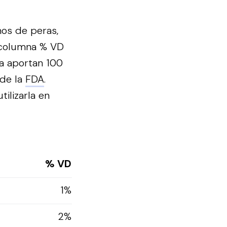
mos de peras,
 columna % VD
na aportan 100
 de la
FDA
.
ilizarla en
% VD
1%
2%