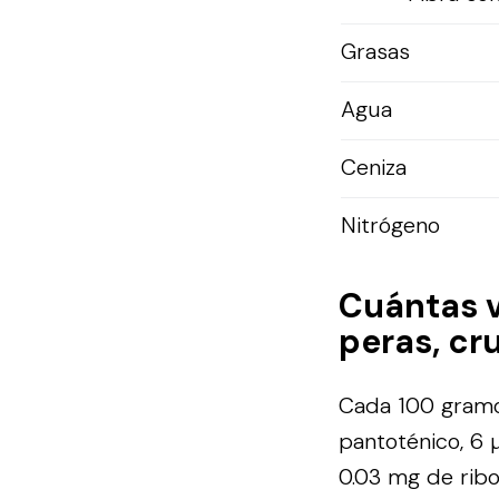
Grasas
Agua
Ceniza
Nitrógeno
Cuántas 
peras, cru
Cada 100 gramos
pantoténico, 6 µ
0.03 mg de ribo