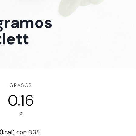
 gramos
lett
GRASAS
0.16
g
(kcal) con 0.38