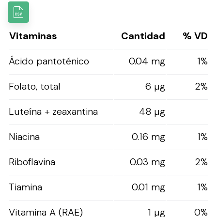
Vitaminas
Cantidad
% VD
Ácido pantoténico
0.04 mg
1%
Folato, total
6 µg
2%
Luteína + zeaxantina
48 µg
Niacina
0.16 mg
1%
Riboflavina
0.03 mg
2%
Tiamina
0.01 mg
1%
Vitamina A (RAE)
1 µg
0%