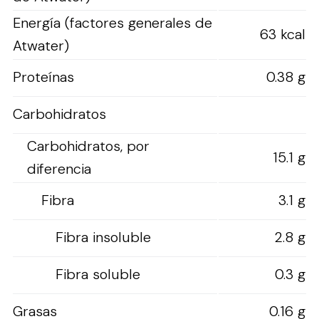
Energía (factores generales de
63 kcal
Atwater)
Proteínas
0.38 g
Carbohidratos
Carbohidratos, por
15.1 g
diferencia
Fibra
3.1 g
Fibra insoluble
2.8 g
Fibra soluble
0.3 g
Grasas
0.16 g