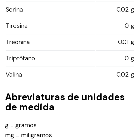
Serina
0.02 g
Tirosina
0 g
Treonina
0.01 g
Triptófano
0 g
Valina
0.02 g
Abreviaturas de unidades
de medida
g = gramos
mg = miligramos