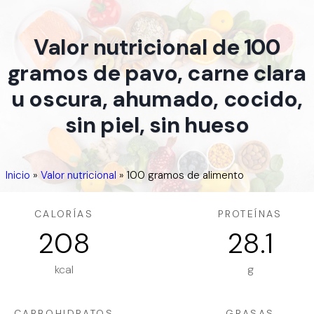
Valor nutricional de 100
gramos de pavo, carne clara
u oscura, ahumado, cocido,
sin piel, sin hueso
Inicio
»
Valor nutricional
»
100 gramos de alimento
CALORÍAS
PROTEÍNAS
208
28.1
kcal
g
CARBOHIDRATOS
GRASAS