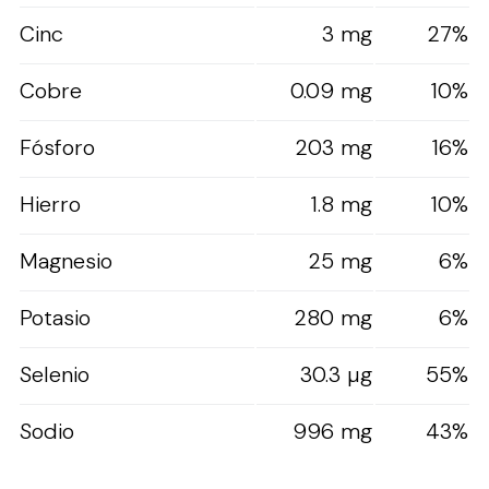
Cinc
3 mg
27%
Cobre
0.09 mg
10%
Fósforo
203 mg
16%
Hierro
1.8 mg
10%
Magnesio
25 mg
6%
Potasio
280 mg
6%
Selenio
30.3 µg
55%
Sodio
996 mg
43%