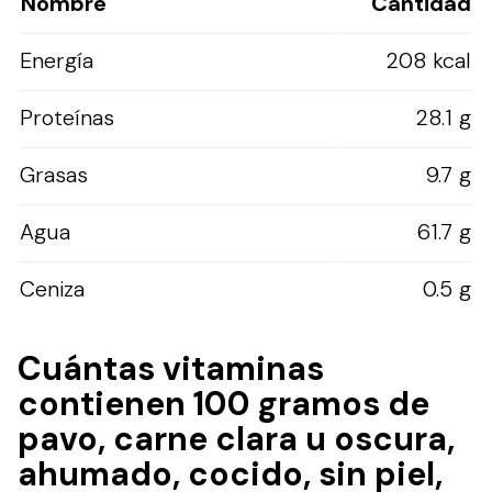
Nombre
Cantidad
Energía
208 kcal
Proteínas
28.1 g
Grasas
9.7 g
Agua
61.7 g
Ceniza
0.5 g
Cuántas vitaminas
contienen 100 gramos de
pavo, carne clara u oscura,
ahumado, cocido, sin piel,