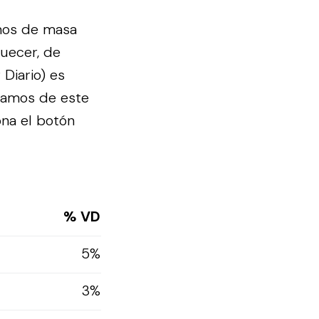
amos de masa
quecer, de
 Diario) es
gramos de este
ona el botón
% VD
5%
3%