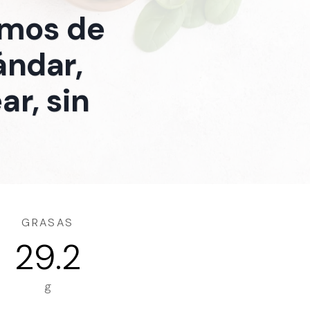
amos de
ándar,
ar, sin
GRASAS
29.2
g