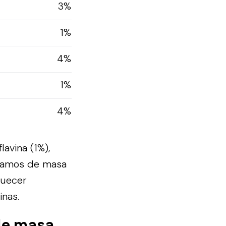
3%
1%
4%
1%
4%
lavina (1%),
 gramos de masa
quecer
inas.
de masa