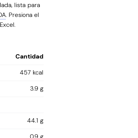
ada, lista para
DA
.
Presiona el
Excel.
Cantidad
457 kcal
3.9 g
44.1 g
0.9 g