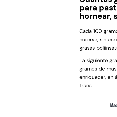
para past
hornear, 
Cada 100 gramos
hornear, sin en
grasas poliinsa
La siguiente gr
gramos de masa 
enriquecer, en 
trans.