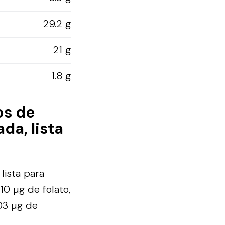
29.2 g
21 g
1.8 g
os de
da, lista
lista para
10 µg de folato,
.03 µg de