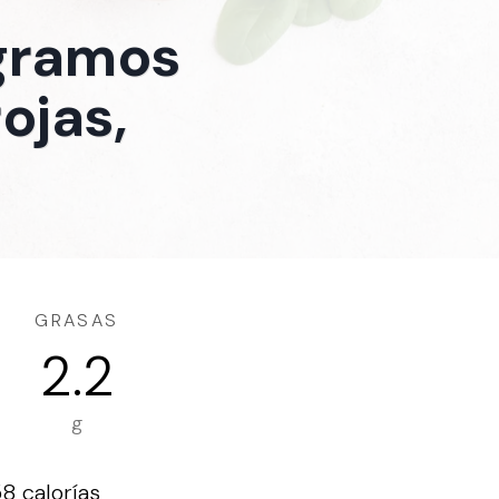
 gramos
ojas,
GRASAS
2.2
g
8 calorías