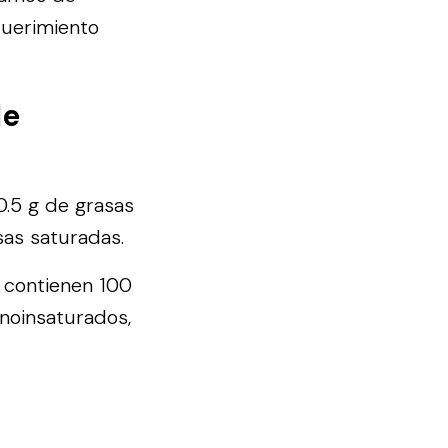
querimiento
de
0.5 g de grasas
sas saturadas.
e contienen 100
onoinsaturados,