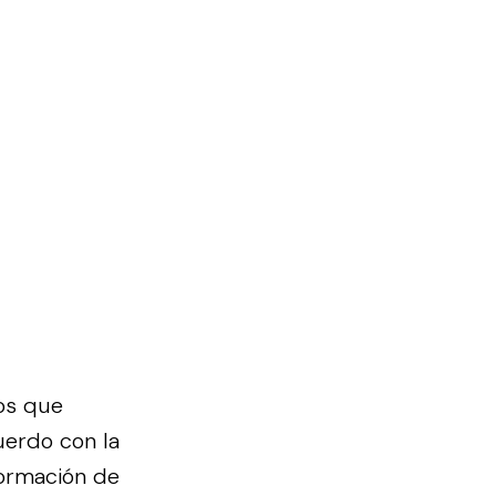
os que
uerdo con la
formación de