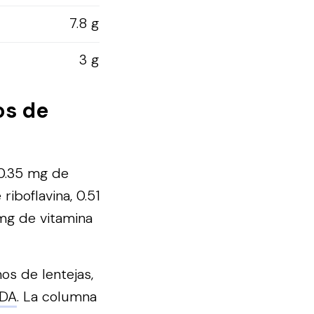
7.8 g
3 g
os de
 0.35 mg de
riboflavina, 0.51
 mg de vitamina
os de lentejas,
DA
. La columna