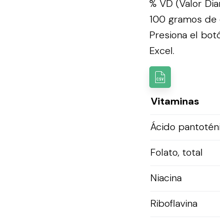
% VD (Valor Dia
100 gramos de e
Presiona el botó
Excel.
Vitaminas
Ácido pantotén
Folato, total
Niacina
Riboflavina