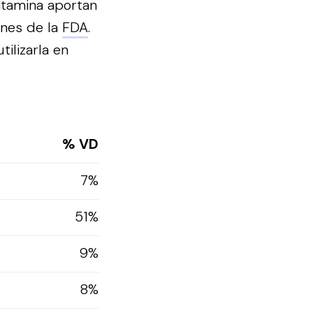
vitamina aportan
ones de la
FDA
.
ilizarla en
% VD
7%
51%
9%
8%