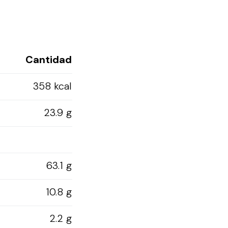
Cantidad
358 kcal
23.9 g
63.1 g
10.8 g
2.2 g