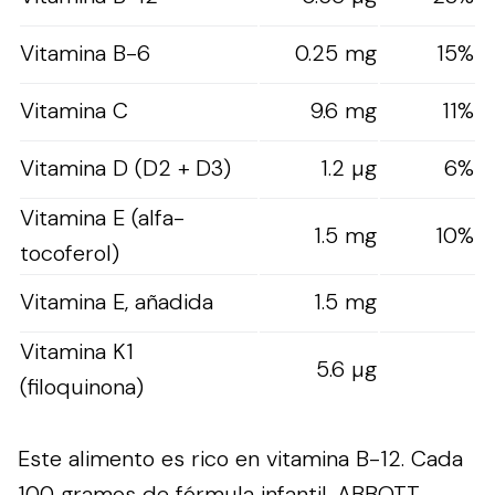
Vitamina B-6
0.25 mg
15%
Vitamina C
9.6 mg
11%
Vitamina D (D2 + D3)
1.2 µg
6%
Vitamina E (alfa-
1.5 mg
10%
tocoferol)
Vitamina E, añadida
1.5 mg
Vitamina K1
5.6 µg
(filoquinona)
Este alimento es rico en vitamina B-12. Cada
100 gramos de fórmula infantil, ABBOTT