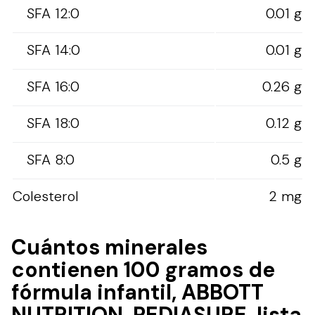
SFA 12:0
0.01 g
SFA 14:0
0.01 g
SFA 16:0
0.26 g
SFA 18:0
0.12 g
SFA 8:0
0.5 g
Colesterol
2 mg
Cuántos minerales
contienen 100 gramos de
fórmula infantil, ABBOTT
NUTRITION, PEDIASURE, lista