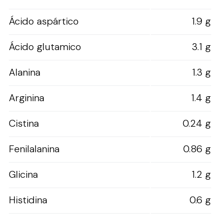
Ácido aspártico
1.9 g
Ácido glutamico
3.1 g
Alanina
1.3 g
Arginina
1.4 g
Cistina
0.24 g
Fenilalanina
0.86 g
Glicina
1.2 g
Histidina
0.6 g