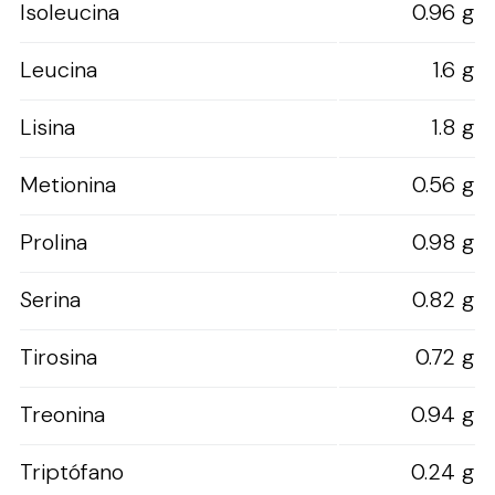
Isoleucina
0.96 g
Leucina
1.6 g
Lisina
1.8 g
Metionina
0.56 g
Prolina
0.98 g
Serina
0.82 g
Tirosina
0.72 g
Treonina
0.94 g
Triptófano
0.24 g