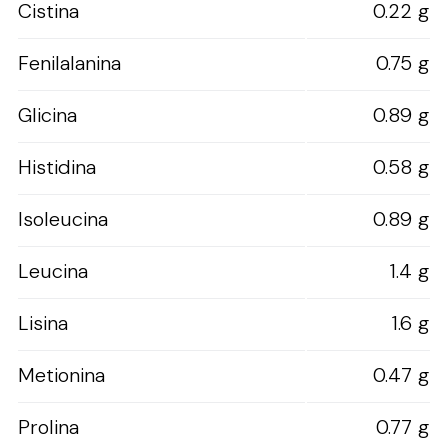
Cistina
0.22 g
Fenilalanina
0.75 g
Glicina
0.89 g
Histidina
0.58 g
Isoleucina
0.89 g
Leucina
1.4 g
Lisina
1.6 g
Metionina
0.47 g
Prolina
0.77 g