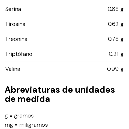
Serina
0.68 g
Tirosina
0.62 g
Treonina
0.78 g
Triptófano
0.21 g
Valina
0.99 g
Abreviaturas de unidades
de medida
g = gramos
mg = miligramos