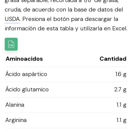
grasa separable, recortada a 1/8" de grasa,
cruda, de acuerdo con la base de datos del
USDA
.
Presiona el botón para descargar la
información de esta tabla y utilizarla en Excel.
Aminoacidos
Cantidad
Ácido aspártico
1.6 g
Ácido glutamico
2.7 g
Alanina
1.1 g
Arginina
1.1 g