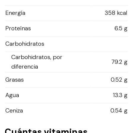
Energía
358 kcal
Proteínas
6.5 g
Carbohidratos
Carbohidratos, por
79.2 g
diferencia
Grasas
0.52 g
Agua
13.3 g
Ceniza
0.54 g
Cuántas vitaminas