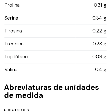
Prolina
0.31 g
Serina
0.34 g
Tirosina
0.22 g
Treonina
0.23 g
Triptófano
0.08 g
Valina
0.4 g
Abreviaturas de unidades
de medida
g = gramos